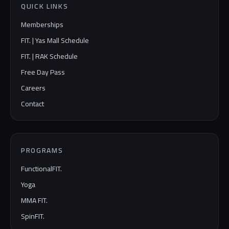
QUICK LINKS
Memberships
FIT. | Yas Mall Schedule
FIT. | RAK Schedule
Free Day Pass
Careers
Contact
PROGRAMS
FunctionalFIT.
Yoga
MMA FIT.
SpinFIT.