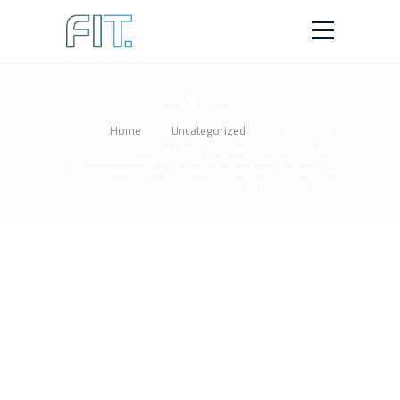
Blog Post
Home
Uncategorized
TurboWinz
Casino-Plattform: Der ehrliche Weg, in der
Eidgenossenschaft zu spielen und wetten und zu
erfolgreich sein
TurboWinz Casino-
Plattform: Der
ehrliche Weg, in der