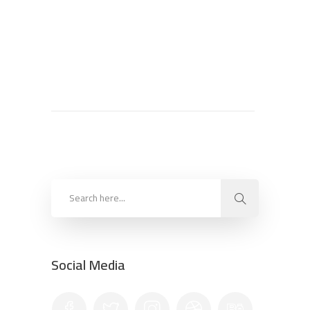
Διάλειμμα για μαθήματα γιόγκα –
Συνεδρία ευεξίας Book of Ra Slot
στην Ελλάδα
UNCATEGORIZED
Social Media