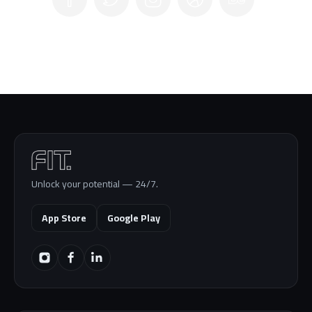
Unlock your potential — 24/7.
App Store
Google Play