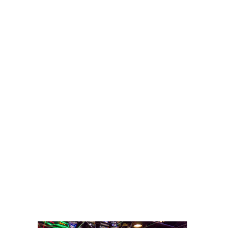
Einsatz hat Bedeutung und führt Sie auf einer
Reise, die mit Privilegien, persönlichen Boni und
kleinen Geschenken gespickt ist. Wer Gransino
zu seiner Spielheimat macht, fühlt diese
Wertschätzung. Das Programm garantiert, dass
Spaß und Belohnung immer Hand in Hand gehen.
Das Herzstück der
Belohnung: Das
Gransino Loyalty-
Programm