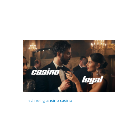
Austria
by
Rahul Pal
June 19, 2026
UNCATEGORIZED
Im
schnell gransino casino
in Österreich wird Ihre
Beständigkeit belohnt. Wer hier beständig spielt,
bekommt nicht nur Punkte, sondern genießt ein
Belohnungssystem, das das Spielen wertvoll
macht. Es geht um mehr als den flüchtigen
Adrenalinkick eines konkreten Spiels. Jeder