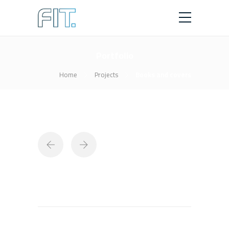
Portfolio
Home
Projects
Books and covers
Books and covers
Lorem ipsum dolor sit amet, consectetur