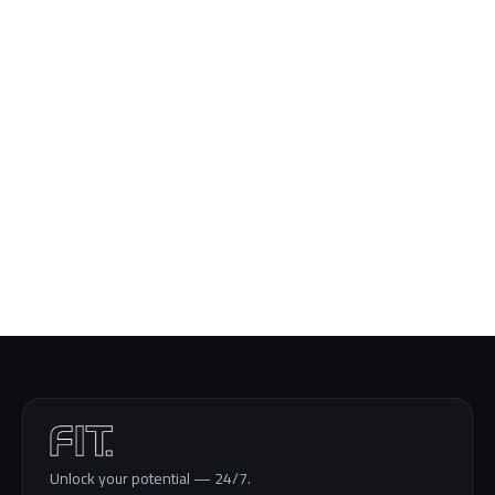
Stack of bottles
Lorem ipsum dolor sit amet, consectetur
adipiscing elit. Phasellus ultrices diam lorem, sit
amet ullamcorper…
Mock up of the web
Lorem ipsum dolor sit amet, consectetur
adipiscing elit. Phasellus ultrices diam lorem, sit
amet ullamcorper…
Unlock your potential — 24/7.